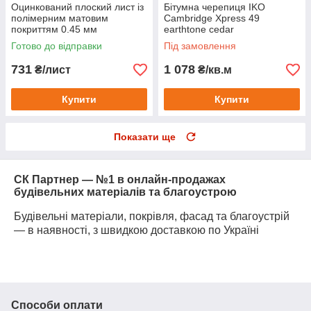
Оцинкований плоский лист із
Бітумна черепиця IKO
полімерним матовим
Cambridge Xpress 49
покриттям 0.45 мм
earthtone cedar
(1250*2000 мм) Ral 7024 мат
Готово до відправки
Під замовлення
(серый графит)
731
1 078
₴/лист
₴/кв.м
Купити
Купити
Показати ще
СК Партнер — №1 в онлайн-продажах
будівельних матеріалів та благоустрою
Будівельні матеріали, покрівля, фасад та благоустрій
— в наявності, з швидкою доставкою по Україні
Способи оплати