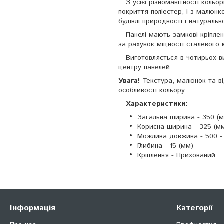
З усієї різноманітності кольо
покриття поліестер, і з малюн
будівлі природності і натурально
Панелі мають замкові кріплен
за рахунок міцності сталевого
Виготовляється в чотирьох ви
центру панелей.
Увага!
Текстура, малюнок та ві
особливості кольору.
Характеристики:
Загальна ширина - 350 (
Корисна ширина - 325 (м
Можлива довжина - 500 -
Глибина - 15 (мм)
Кріплення - Прихований
Інформація
Категорії