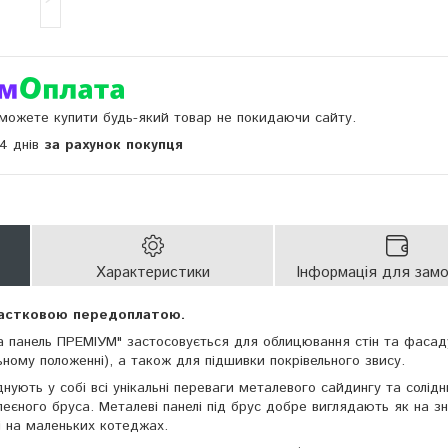
и можете купити будь-який товар не покидаючи сайту.
14 днів
за рахунок покупця
Характеристики
Інформація для зам
частковою передоплатою.
 панель ПРЕМІУМ" застосовується для облицювання стін та фасаду
ному положенні), а також для підшивки покрівельного звису.
ють у собі всі унікальні переваги металевого сайдингу та солідн
леєного бруса. Металеві панелі під брус добре виглядають як на з
 і на маленьких котеджах.