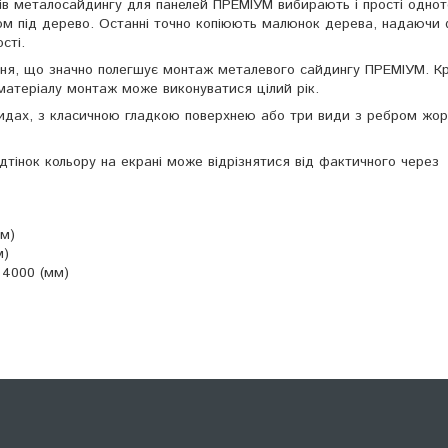
рів металосайдингу для панелей ПРЕМІУМ вибирають і прості однот
ком під дерево. Останні точно копіюють малюнок дерева, надаючи
сті.
ня, що значно полегшує монтаж металевого сайдингу ПРЕМІУМ. Кр
 матеріалу монтаж може виконуватися цілий рік.
дах, з класичною гладкою поверхнею або три види з ребром жорс
дтінок кольору на екрані може відрізнятися від фактичного через
мм)
м)
 4000 (мм)