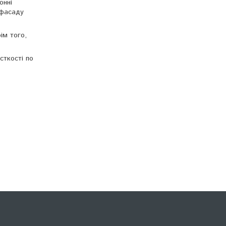
онні
 фасаду
ім того,
ткості по