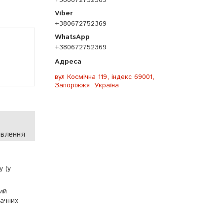
+380672752369
+380672752369
+380672752369
вул Космічна 119, індекс 69001,
Запоріжжя, Україна
овлення
 (у
ий
начних