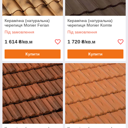
Керамічна (натуральна)
Керамічна (натуральна)
черепиця Monier Ferian
черепиця Monier Komte
Під замовлення
Під замовлення
1 614
1 720
₴/кв.м
₴/кв.м
Купити
Купити