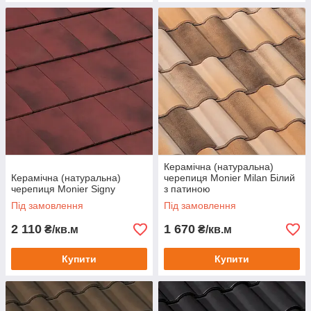
Керамічна (натуральна)
Керамічна (натуральна)
черепиця Monier Milan Білий
черепиця Monier Signy
з патиною
Під замовлення
Під замовлення
2 110
1 670
₴/кв.м
₴/кв.м
Купити
Купити