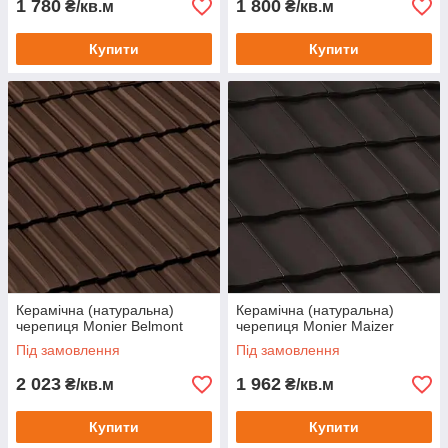
1 780
1 800
₴/кв.м
₴/кв.м
Купити
Купити
Керамічна (натуральна)
Керамічна (натуральна)
черепиця Monier Belmont
черепиця Monier Maizer
Під замовлення
Під замовлення
2 023
1 962
₴/кв.м
₴/кв.м
Купити
Купити