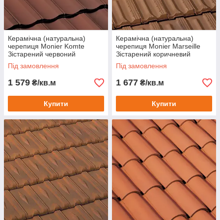
Керамічна (натуральна)
Керамічна (натуральна)
черепиця Monier Komte
черепиця Monier Marseille
Зістарений червоний
Зістарений коричневий
Під замовлення
Під замовлення
1 579
1 677
₴/кв.м
₴/кв.м
Купити
Купити