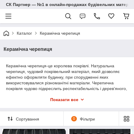
СК Партнер — №1 в онлайн-продажах будівельних матеріал
Каталог
Керамічна черепиця
Керамічна черепиця
Керамічна черепиця-це королева покрівлі. Натуральна
черепиця, чудовий покрівельний матеріал, який дозволяє
ефектно оформляти будинку, при спорудженні яких
використовувалися різноманітні матеріали. Черепична
покрівля чудово підкреслить респектабельність і дерев'яного,
і цегляного котеджу. З такою покрівлею чудово поєднується
Показати все
будь фасадна обробка.
Сортування
0
Фільтри