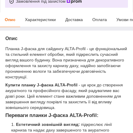
Замовлення під захистом
Опис
Характеристики
Доставка
Оплата
Умови п
Опис
Планка J-фаска для сайдингу ALTA-Profil - це функціональний
та стильний елемент обробки, який підкреслить сучасний
вигляд вашого будинку. Вона призначена для декоративного
оформлення та захисту карнизу даху, надійно запобігаючи
проникненню вологи та забезпечуючи довговічність
конструкції.
Купити планку J-фаска ALTA-Profil
- це крок до створення
акуратного та професійного фасаду, який радуватиме вас
довгі роки. Цей елемент стане важливим доповненням для
завершення вигляду покрівлі та захистить її від впливу
зовнішнього середовища.
Переваги планки J-фаска ALTA-Profil:
Естетичний зовнішній вигляд:
підкреслює лінії
карниза та надає даху завершеного та акуратного