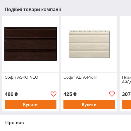
Подібні товари компанії
Софіт ASKO NEO
Софіт ALTA-Profil
План
АйД
486
425
307
₴
₴
Купити
Купити
Про нас