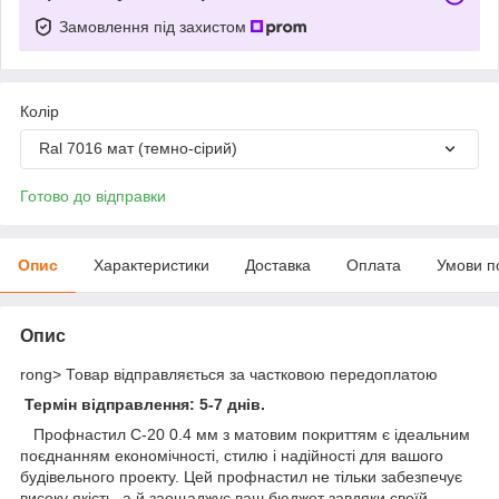
Замовлення під захистом
Колір
Ral 7016 мат (темно-сірий)
Готово до відправки
Опис
Характеристики
Доставка
Оплата
Умови п
Опис
rong> Товар відправляється за частковою передоплатою
Термін відправлення: 5-7 днів.
Профнастил С-20 0.4 мм з матовим покриттям є ідеальним
поєднанням економічності, стилю і надійності для вашого
будівельного проекту. Цей профнастил не тільки забезпечує
високу якість, а й заощаджує ваш бюджет завдяки своїй