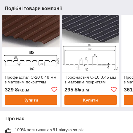
Подібні товари компанії
Профнастил С-20 0.48 мм
Профнастил С-10 0.45 мм
Проф
з матовим покриттям
з матовим покриттям
з ма
329
295
361
₴/кв.м
₴/кв.м
Купити
Купити
Про нас
100% позитивних з 91 відгука за рік