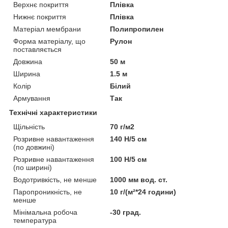
Верхнє покриття
Плівка
Нижнє покриття
Плівка
Матеріал мембрани
Полипропилен
Форма матеріалу, що
Рулон
поставляється
Довжина
50 м
Ширина
1.5 м
Колір
Білий
Армування
Так
Технічні характеристики
Щільність
70 г/м2
Розривне навантаження
140 Н/5 см
(по довжині)
Розривне навантаження
100 Н/5 см
(по ширині)
Водотривкість, не менше
1000 мм вод. ст.
Паропроникність, не
10 г/(м²*24 години)
менше
Мінімальна робоча
-30 град.
температура