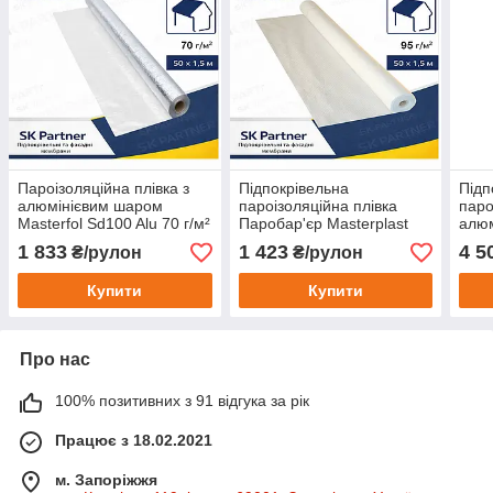
Пароізоляційна плівка з
Підпокрівельна
Підп
алюмінієвим шаром
пароізоляційна плівка
паро
Masterfol Sd100 Alu 70 г/м²
Паробар'єр Masterplast
алю
(75м2 рулон) паробар'єр
Soft 95 г/м2 (75м2 рулон)
Паро
1 833
1 423
4 5
₴/рулон
₴/рулон
для даху та стін
г/м2
Купити
Купити
Про нас
100% позитивних з 91 відгука за рік
Працює з 18.02.2021
м. Запоріжжя