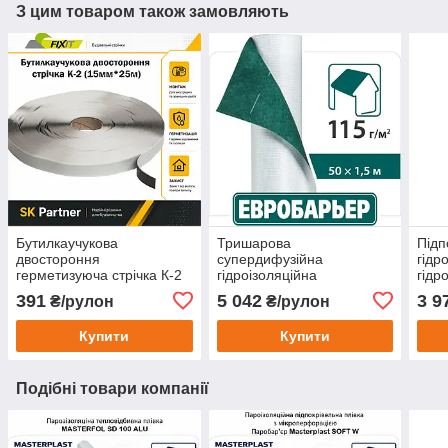
З цим товаром також замовляють
Бутилкаучукова
Тришарова
Підп
двостороння
супердифузійна
гідр
герметизуюча стрічка К-2
гідроізоляційна
гідр
FIXIT для проклеювання
підпокрівельна мембрана,
Juta
391
5 042
3 9
₴/рулон
₴/рулон
паробар'єру та
вітробар'єр Євробар'єр
руло
гідробар'єру (25 м.пог/
Плюс Juta 130 г/м² (75
Купити
Купити
рулон)
м.кв/рул)
Подібні товари компанії