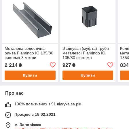
Металева водостічна
З'єднувач (муфта) труби
Колі
ринва Flamingo IQ 135/80
металевої Flamingo IQ
мета
система 3 метри
135/80 система
135/
2 214
927
834
₴
₴
Купити
Купити
Про нас
100% позитивних з 91 відгука за рік
Працює з 18.02.2021
м. Запоріжжя