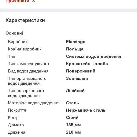
Приховати
Характеристики
Основні
Виробник
Flamingo
Країна виробник
Польща
Тип
Система водовідведення
Тип комплектуючого
Кронштейн жолоба
Вид водовідведення
Поверхневий
Тип організованого
Зовнішній
водовідведення
Тип поверхневого
Лінійний
водовідведення
Матеріал водовідведення
Сталь
Покриття
Нержавіюча сталь
Колір
Сірий
Діаметр
135 мм
Довжина
210 мм