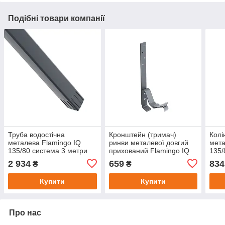
Подібні товари компанії
Труба водостічна
Кронштейн (тримач)
Колі
металева Flamingo IQ
ринви металевої довгий
мета
135/80 система 3 метри
прихований Flamingo IQ
135/
135/80 система L-210
2 934
659
834
₴
₴
Купити
Купити
Про нас