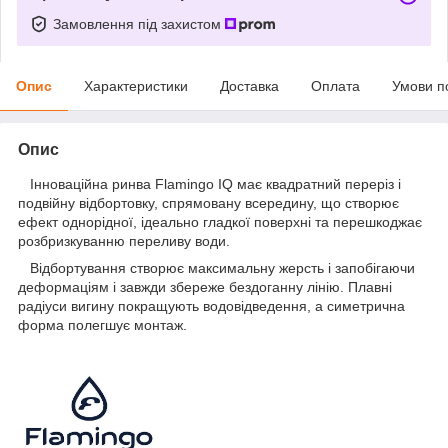
Замовлення під захистом
Опис
Характеристики
Доставка
Оплата
Умови п
Опис
Інноваційна ринва Flamingo IQ має квадратний переріз і
подвійну відбортовку, спрямовану всередину, що створює
ефект однорідної, ідеально гладкої поверхні та перешкоджає
розбризкуванню переливу води.
Відбортування створює максимальну жерсть і запобігаючи
деформаціям і завжди збереже бездоганну лінію. Плавні
радіуси вигину покращують водовідведення, а симетрична
форма полегшує монтаж.