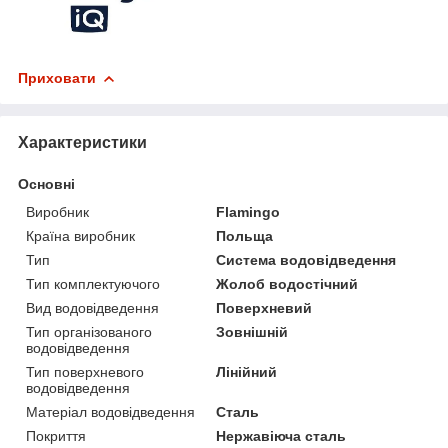
Приховати
Характеристики
Основні
Виробник
Flamingo
Країна виробник
Польща
Тип
Система водовідведення
Тип комплектуючого
Жолоб водостічний
Вид водовідведення
Поверхневий
Тип організованого
Зовнішній
водовідведення
Тип поверхневого
Лінійний
водовідведення
Матеріал водовідведення
Сталь
Покриття
Нержавіюча сталь