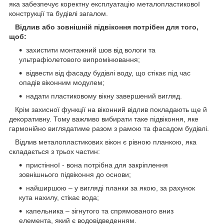
яка забезпечує коректну експлуатацію металопластикової
конструкції та будівлі загалом.
Відлив або зовнішній підвіконня потрібен для того,
щоб:
захистити монтажний шов від вологи та
ультрафіолетового випромінювання;
відвести від фасаду будівлі воду, що стікає під час
опадів віконним модулем;
надати пластиковому вікну завершений вигляд.
Крім захисної функції на віконний відлив покладають ще й
декоративну. Тому важливо вибирати таке підвіконня, яке
гармонійно виглядатиме разом з рамою та фасадом будівлі.
Відлив металопластикових вікон є рівною планкою, яка
складається з трьох частин:
пристінної - вона потрібна для закріплення
зовнішнього підвіконня до основи;
найширшою – у вигляді планки за якою, за рахунок
кута нахилу, стікає вода;
капельника – зігнутого та спрямованого вниз
елемента, який є водовідведенням.