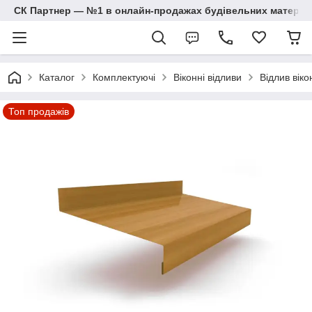
СК Партнер — №1 в онлайн-продажах будівельних матеріал
Каталог
Комплектуючі
Віконні відливи
Відлив віко
Топ продажів