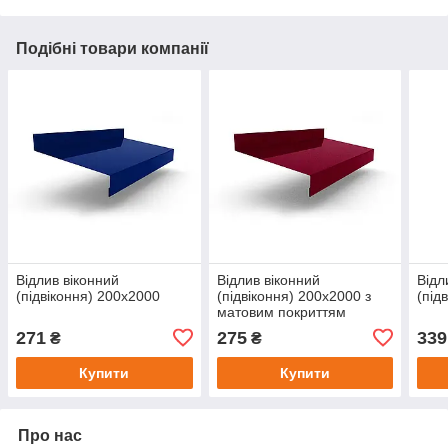
Подібні товари компанії
Відлив віконний
Відлив віконний
Відл
(підвіконня) 200х2000
(підвіконня) 200х2000 з
(під
матовим покриттям
271
275
339
₴
₴
Купити
Купити
Про нас