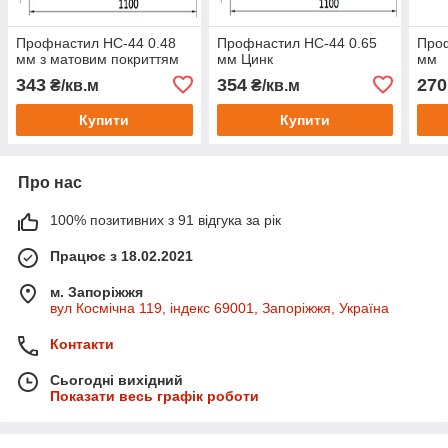
Профнастил НС-44 0.48
Профнастил НС-44 0.65
Проф
мм з матовим покриттям
мм Цинк
мм
343
354
270
₴/кв.м
₴/кв.м
Купити
Купити
Про нас
100% позитивних з 91 відгука за рік
Працює з 18.02.2021
м. Запоріжжя
вул Космічна 119, індекс 69001, Запоріжжя, Україна
Контакти
Сьогодні вихідний
Показати весь графік роботи