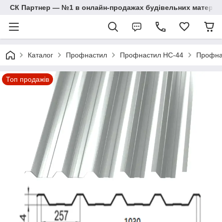
СК Партнер — №1 в онлайн-продажах будівельних матеріал
Каталог
Профнастил
Профнастил НС-44
Профна
Топ продажів