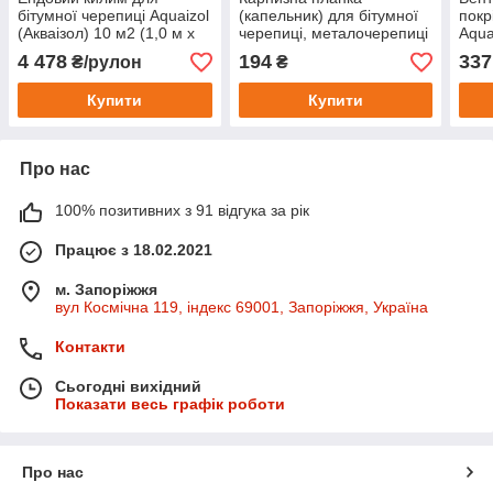
бітумної черепиці Aquaizol
(капельник) для бітумної
покр
(Акваізол) 10 м2 (1,0 м x
черепиці, металочерепиці
Aqua
10,0 м)
та профнастилу
4 478
194
337
₴/рулон
₴
Купити
Купити
Про нас
100% позитивних з 91 відгука за рік
Працює з 18.02.2021
м. Запоріжжя
вул Космічна 119, індекс 69001, Запоріжжя, Україна
Контакти
Сьогодні вихідний
Показати весь графік роботи
Про нас