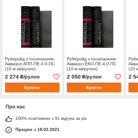
Руберойд з посипанням
Руберойд з посипанням
Рубе
Акваізол АПП-ПЕ-4.0-ПС
Акваізол ЕКО-ПЕ-4,0-ПС
Аква
(10 м.кв/рулон)
(10 м.кв/рулон)
(10 
2 274
2 050
2 5
₴/рулон
₴/рулон
Купити
Купити
Про нас
100% позитивних з 91 відгука за рік
Працює з 18.02.2021