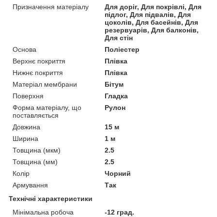
Призначення матеріалу
Для доріг, Для покрівлі, Для
підлог, Для підвалів, Для
цоколів, Для басейнів, Для
резервуарів, Для балконів,
Для стін
Основа
Поліестер
Верхнє покриття
Плівка
Нижнє покриття
Плівка
Матеріал мембрани
Бітум
Поверхня
Гладка
Форма матеріалу, що
Рулон
поставляється
Довжина
15 м
Ширина
1 м
Товщина (мкм)
2.5
Товщина (мм)
2.5
Колір
Чорний
Армування
Так
Технічні характеристики
Мінімальна робоча
-12 град.