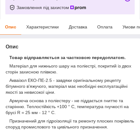
Замовлення під захистом
Опис
Характеристики
Доставка
Оплата
Умови п
Опис
Товар відправляється за частковою передоплатою.
Матеріал для нижнього шару на поліестрі, покритий із двох
сторін захисною плівкою.
Акваізол ЕКО-ПЕ-2.5 - завдяки оригінальному рецепту
бітумного в'яжучого, матеріал має необхідні експлуатаційні
якості за невисокої ціни.
Армуюча основа з поліестеру - не піддається гниттю та
старінню. Теплостійкість +100 ° С, температура гнучкості на
брусі R = 25 мм - 12 ° С.
Призначений для гідроізоляції та ремонту плоских покрівель
споруд промислового та цивільного призначення.