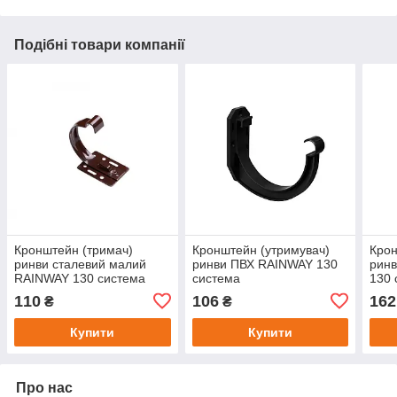
Подібні товари компанії
Кронштейн (тримач)
Кронштейн (утримувач)
Крон
ринви сталевий малий
ринви ПВХ RAINWAY 130
ринв
RAINWAY 130 система
система
130 
110
106
162
₴
₴
Купити
Купити
Про нас