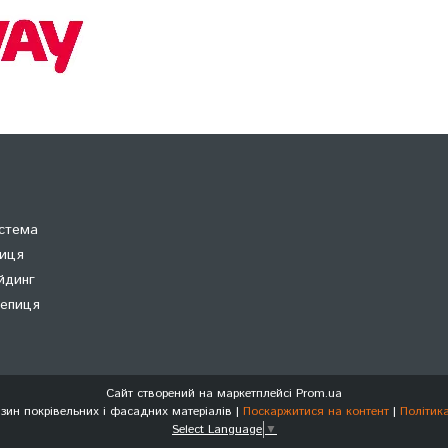
истема
пиця
йдинг
репиця
Сайт створений на маркетплейсі
Prom.ua
СК Партнер - Магазин покрівельних і фасадних матеріалів |
Поскаржитися на контент
|
Політик
Select Language
▼