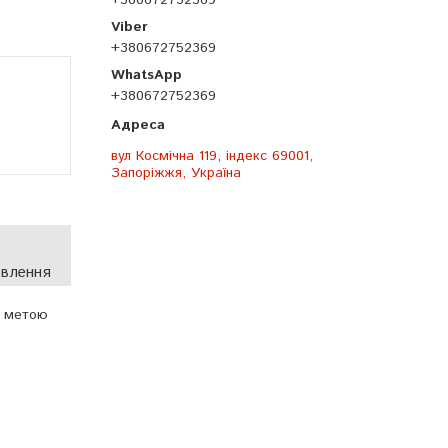
+380672752369
+380672752369
+380672752369
вул Космічна 119, індекс 69001,
Запоріжжя, Україна
овлення
з метою