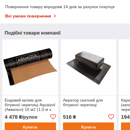
Повернення товару впродовж 14 днів за рахунок покупця
Всі умови повернення
Подібні товари компанії
Ендовий килим для
Аератор скатний для
Карн
бітумної черепиці Aquaizol
бітумної черепиці
(кап
(Акваізол) 10 м2 (1,0 м x
чере
10,0 м)
та п
4 478
516
194
₴/рулон
₴
Купити
Купити