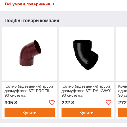
Всі умови повернення
Подібні товари компанії
Коліно (відведення) труби
Коліно (відведення) труби
Колі
двомуфтове 67° PROFIL
двомуфтове 67° RAINWAY
одн
90 система
90 система
90 с
305
222
272
₴
₴
Купити
Купити