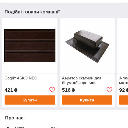
Подібні товари компанії
Софіт ASKO NEO
Аератор скатний для
J-пл
бітумної черепиці
мато
421
516
92
₴
₴
Купити
Купити
Про нас