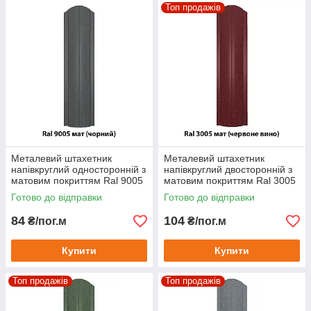
Топ продажів
Металевий штахетник
Металевий штахетник
напівкруглий односторонній з
напівкруглий двосторонній з
матовим покриттям Ral 9005
матовим покриттям Ral 3005
мат (чорний)
мат (червоне вино)
Готово до відправки
Готово до відправки
84
104
₴/пог.м
₴/пог.м
Купити
Купити
Топ продажів
Топ продажів