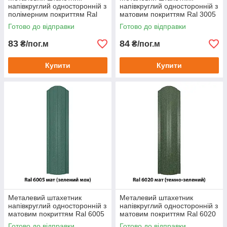
напівкруглий односторонній з
напівкруглий односторонній з
полімерним покриттям Ral
матовим покриттям Ral 3005
9006 поліестер (срібло)
мат (червоне вино)
Готово до відправки
Готово до відправки
83
84
₴/пог.м
₴/пог.м
Купити
Купити
Металевий штахетник
Металевий штахетник
напівкруглий односторонній з
напівкруглий односторонній з
матовим покриттям Ral 6005
матовим покриттям Ral 6020
мат (зелений мох)
мат (темно-зелений)
Готово до відправки
Готово до відправки