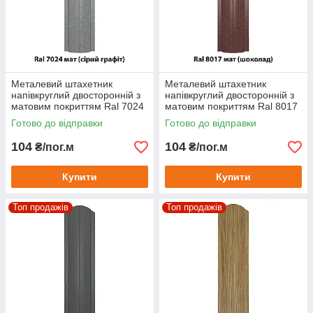
Металевий штахетник
Металевий штахетник
напівкруглий двосторонній з
напівкруглий двосторонній з
матовим покриттям Ral 7024
матовим покриттям Ral 8017
мат (сірий графіт)
мат (шоколад)
Готово до відправки
Готово до відправки
104
104
₴/пог.м
₴/пог.м
Купити
Купити
Топ продажів
Топ продажів