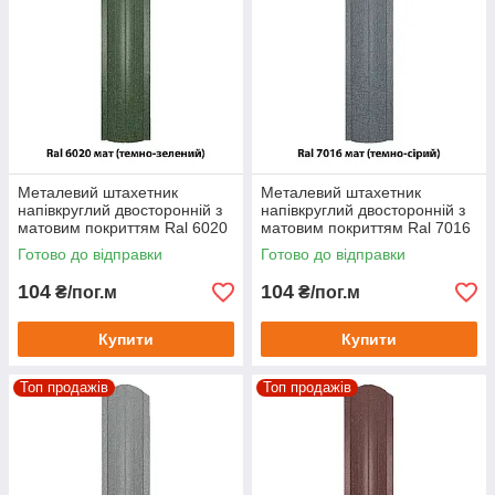
Металевий штахетник
Металевий штахетник
напівкруглий двосторонній з
напівкруглий двосторонній з
матовим покриттям Ral 6020
матовим покриттям Ral 7016
мат (темно-зелений)
мат (темно-сірий)
Готово до відправки
Готово до відправки
104
104
₴/пог.м
₴/пог.м
Купити
Купити
Топ продажів
Топ продажів