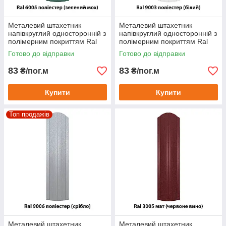
Металевий штахетник
Металевий штахетник
напівкруглий односторонній з
напівкруглий односторонній з
полімерним покриттям Ral
полімерним покриттям Ral
6005 поліестер (зелений
9003 поліестер (білий)
Готово до відправки
Готово до відправки
мох)
83
83
₴/пог.м
₴/пог.м
Купити
Купити
Топ продажів
Металевий штахетник
Металевий штахетник