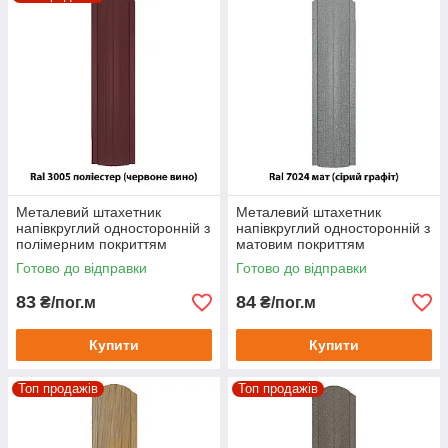
Металевий штахетник
Металевий штахетник
напівкруглий односторонній з
напівкруглий односторонній з
полімерним покриттям
матовим покриттям
Готово до відправки
Готово до відправки
83
84
₴/пог.м
₴/пог.м
Купити
Купити
Топ продажів
Топ продажів