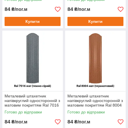
84
84
₴/пог.м
₴/пог.м
Купити
Купити
Металевий штахетник
Металевий штахетник
напівкруглий односторонній з
напівкруглий односторонній з
матовим покриттям Ral 7016
матовим покриттям Ral 8004
мат (темно-сірий)
мат (теракотовий)
Готово до відправки
Готово до відправки
84
84
₴/пог.м
₴/пог.м