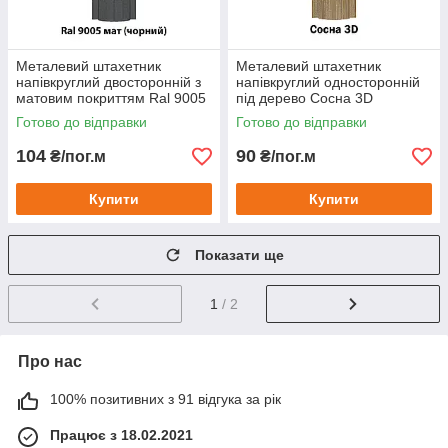
Металевий штахетник
Металевий штахетник
напівкруглий двосторонній з
напівкруглий односторонній
матовим покриттям Ral 9005
під дерево Сосна 3D
мат (черный)
Готово до відправки
Готово до відправки
104
90
₴/пог.м
₴/пог.м
Купити
Купити
Показати ще
1
/ 2
Про нас
100% позитивних з 91 відгука за рік
Працює з 18.02.2021