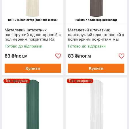
Металевий штахетник
Металевий штахетник
напівкруглий односторонній з
напівкруглий односторонній з
полімерним покриттям Ral
полімерним покриттям Ral
1015 поліестер (слонова
8017 поліестер (шоколад)
Готово до відправки
Готово до відправки
кістка)
83
83
₴/пог.м
₴/пог.м
Купити
Купити
Топ продажів
Топ продажів