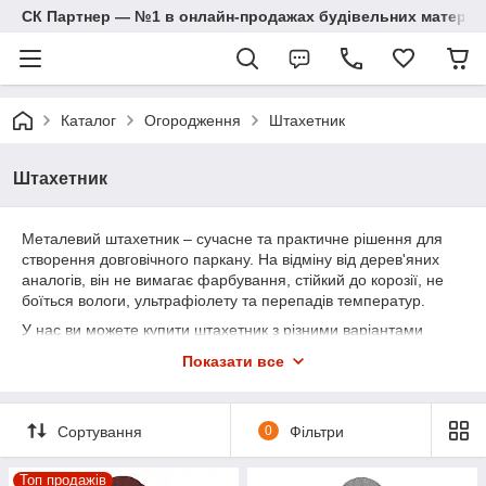
СК Партнер — №1 в онлайн-продажах будівельних матеріал
Каталог
Огородження
Штахетник
Штахетник
Металевий штахетник – сучасне та практичне рішення для
створення довговічного паркану. На відміну від дерев'яних
аналогів, він не вимагає фарбування, стійкий до корозії, не
боїться вологи, ультрафіолету та перепадів температур.
У нас ви можете купити штахетник з різними варіантами
профілю, кольору та покриття. Завдяки міцній конструкції та
Показати все
зручному монтажу, такі огорожі ідеально підходять для
приватних будинків, дач, котеджів, комерційних та
промислових об'єктів.
Сортування
0
Фільтри
Вибирайте надійні огорожі з естетичним дизайном –
штахетник з металу стане окрасою вашої ділянки на довгі
Топ продажів
роки!