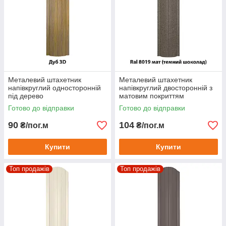
Металевий штахетник
Металевий штахетник
напівкруглий односторонній
напівкруглий двосторонній з
під дерево
матовим покриттям
Готово до відправки
Готово до відправки
90
104
₴/пог.м
₴/пог.м
Купити
Купити
Топ продажів
Топ продажів